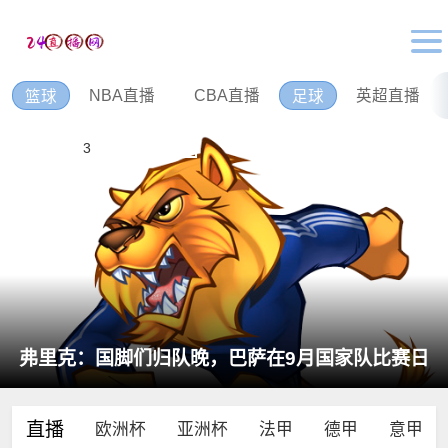
NBA直播
CBA直播
英超直播
篮球
足球
1
2
3
4
5
6
弗里克：国脚们归队晚，巴萨在9月国家队比赛日
前都无法达到100%
直播
欧洲杯
亚洲杯
法甲
德甲
意甲